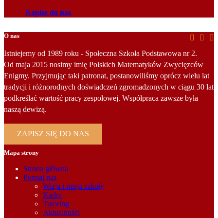
Napisz do nas
O nas
Istniejemy od 1989 roku - Społeczna Szkoła Podstawowa nr 2.
Od maja 2015 nosimy imię Polskich Matematyków Zwycięzców
Enigmy. Przyjmując taki patronat, postanowiliśmy oprócz wielu lat
tradycji i różnorodnych doświadczeń zgromadzonych w ciągu 30 lat
podkreślać wartość pracy zespołowej. Współpraca zawsze była
naszą dewizą.
ZAPISZ SIĘ DO NAS
Mapa strony
Strona główna
Poznaj nas
Wizja i misja szkoły
Kadra
Tutoring
Aktualności