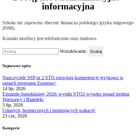
informacyjna
Szkoła nie zapewnia obecnie tłumacza polskiego języka migowego
(PJM).
Kontakt możliwy jest telefonicznie oraz mailowo.
Wszukiwanie:
Szukaj
Najnowsze wpisy
Nauczyciele SSP nr 2 STO rozwijają kompetencje językowe w
ramach programu Erasmus+
14 lip, 2026
Egzamin ósmoklasisty 2026: wyniki STO2 wysoko ponad średnią
Warszawy i Białołęki
5 lip, 2026
Udanych, bezpiecznych i inspirujących wakacji!
23 cze, 2026
Kategorie