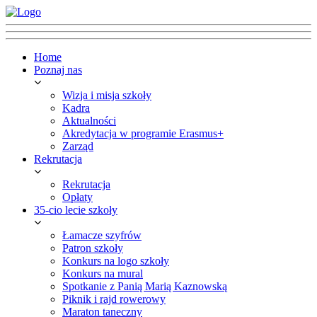
Home
Poznaj nas
Wizja i misja szkoły
Kadra
Aktualności
Akredytacja w programie Erasmus+
Zarząd
Rekrutacja
Rekrutacja
Opłaty
35-cio lecie szkoły
Łamacze szyfrów
Patron szkoły
Konkurs na logo szkoły
Konkurs na mural
Spotkanie z Panią Marią Kaznowską
Piknik i rajd rowerowy
Maraton taneczny