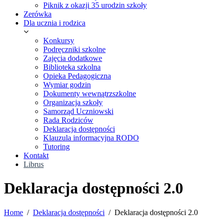
Piknik z okazji 35 urodzin szkoły
Zerówka
Dla ucznia i rodzica
Konkursy
Podręczniki szkolne
Zajęcia dodatkowe
Biblioteka szkolna
Opieka Pedagogiczna
Wymiar godzin
Dokumenty wewnątrzszkolne
Organizacja szkoły
Samorząd Uczniowski
Rada Rodziców
Deklaracja dostępności
Klauzula informacyjna RODO
Tutoring
Kontakt
Librus
Deklaracja dostępności 2.0
Home
Deklaracja dostępności
Deklaracja dostępności 2.0