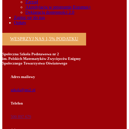
Zarząd
Akredytacja w programie Erasmus+
Deklaracja dostępności 2.0
Zapisz się do nas
Opłaty
WESPRZYJ NAS 1,5% PODATKU
Społeczna Szkoła Podstawowa nr 2
im. Polskich Matematyków Zwycięzców Enigmy
Społecznego Towarzystwa Oświatowego
Adres mailowy
szkola@sto2.pl
Telefon
500 897 679