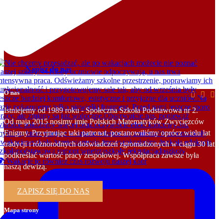
Napisz do nas
O nas
Istniejemy od 1989 roku - Społeczna Szkoła Podstawowa nr 2.
Od maja 2015 nosimy imię Polskich Matematyków Zwycięzców
Enigmy. Przyjmując taki patronat, postanowiliśmy oprócz wielu lat
tradycji i różnorodnych doświadczeń zgromadzonych w ciągu 30 lat
podkreślać wartość pracy zespołowej. Współpraca zawsze była
 Wakacje to również czas rozwoju naszej kadr
naszą dewizą.
ZAPISZ SIĘ DO NAS
Mapa strony