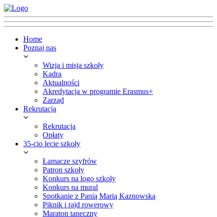
Home
Poznaj nas
Wizja i misja szkoły
Kadra
Aktualności
Akredytacja w programie Erasmus+
Zarząd
Rekrutacja
Rekrutacja
Opłaty
35-cio lecie szkoły
Łamacze szyfrów
Patron szkoły
Konkurs na logo szkoły
Konkurs na mural
Spotkanie z Panią Marią Kaznowską
Piknik i rajd rowerowy
Maraton taneczny