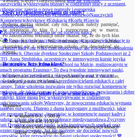
wiedzieć więcej? Obejrzyj naszą
serię na YouTube
.
Kiedy przyjmujemy podania do szkoły?
Podania można składać cały rok, jednak należy pamiętać,
że rekrutacja do klas 0 i 1 rozpoczyna się w marcu.
 Rozwój szkoły zaczyna się od rozwoju naucz
Po zakończeniu rekrutacji może okazać się, że do tych klas
nie ma już miejsc. Jeśli interesują Cię klasy starsze,
skontaktuj się z sekretariatem szkoły, aby dowiedzieć się
więcej.
Ilu uczniów liczy jedna klasa?
W zależności od rocznika, na poziomie jest od 2 do 4 klas,
w których jest do 18 uczniów.
Ile wynosi czesne szkoły i co się w nim zawiera?
Wpisowe
w klasach 0-3: 1 500 zł
w klasach 4-8: 1250 zł
dla dzieci, które mają rodzeństwo w starszych klasach
szkoły – 50% wpisowego