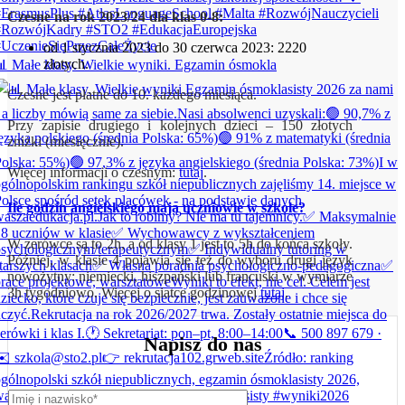
Czesne na rok 2023/24 dla klas 0-8:
od 1 stycznia 2023 do 30 czerwca 2023: 2220
złotych.
 Małe klasy. Wielkie wyniki. Egzamin ósmokla
Czesne jest płatne do 10. każdego miesiąca.
Przy zapisie drugiego i kolejnych dzieci – 150 złotych
zniżki (miesięcznie).
Więcej informacji o czesnym:
tutaj
.
Ile godzin angielskiego mają uczniowie w szkole?
W zerówce są to 2h, a od klasy 1 jest to 5h do końca szkoły.
Później, w klasie 4 pojawia się też do wyboru drugi język
nowożytny: niemiecki, hiszpański lub francuski w wymiarze
3h tygodniowo. Więcej o siatce godzinowej
tutaj
.
Napisz do nas