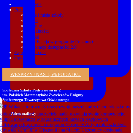
Strona główna
Poznaj nas
Wizja i misja szkoły
Kadra
Tutoring
Aktualności
Zarząd
Akredytacja w programie Erasmus+
Deklaracja dostępności 2.0
Zapisz się do nas
Opłaty
WESPRZYJ NAS 1,5% PODATKU
Społeczna Szkoła Podstawowa nr 2
im. Polskich Matematyków Zwycięzców Enigmy
Społecznego Towarzystwa Oświatowego
Adres mailowy
szkola@sto2.pl