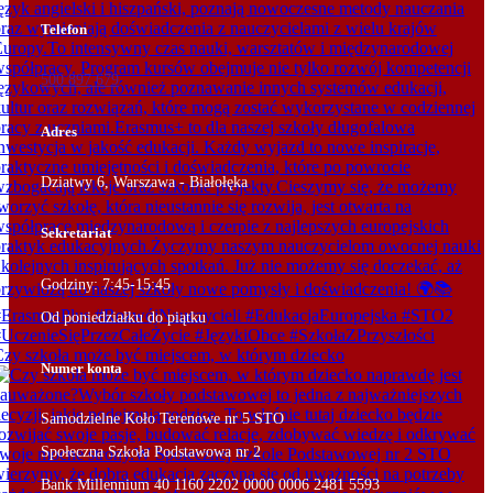
Telefon
500 897 679
Adres
Dziatwy 6, Warszawa - Białołęka
Sekretariat
Godziny: 7:45-15:45
Od poniedziałku do piątku
zy szkoła może być miejscem, w którym dziecko
Numer konta
Samodzielne Koło Terenowe nr 5 STO
Społeczna Szkoła Podstawowa nr 2
Bank Millennium 40 1160 2202 0000 0006 2481 5593