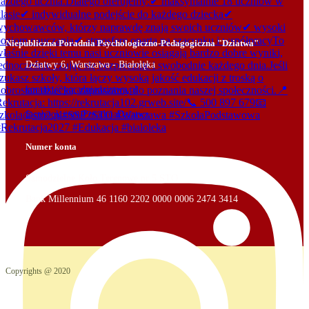
Niepubliczna Poradnia Psychologiczno-Pedagogiczna "Dziatwa"
Dziatwy 6, Warszawa - Białołęka
kontakt@poradniadziatwa.pl
facebook.com/PoradniaDziatwa
Numer konta
Samodzielne Koło Terenowe nr 5 STO
Bank Millennium 46 1160 2202 0000 0006 2474 3414
Copyrights @ 2020