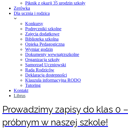
Piknik z okazji 35 urodzin szkoły
Zerówka
Dla ucznia i rodzica
Konkursy
Podręczniki szkolne
Zajęcia dodatkowe
Biblioteka szkolna
Opieka Pedagogiczna
Wymiar godzin
Dokumenty wewnątrzszkolne
Organizacja szkoły
Samorząd Uczniowski
Rada Rodziców
Deklaracja dostępności
Klauzula informacyjna RODO
Tutoring
Kontakt
Librus
Prowadzimy zapisy do klas 0 – 
próbnym w naszej szkole!