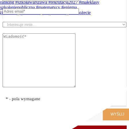
ie chcemy przesadzać, ale po wakacjach możecie
* - pola wymagane