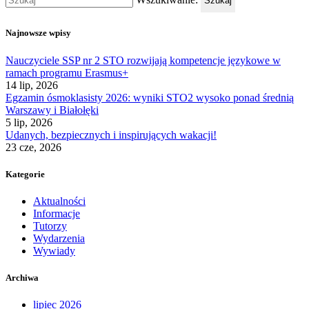
Szukaj
Najnowsze wpisy
Nauczyciele SSP nr 2 STO rozwijają kompetencje językowe w
ramach programu Erasmus+
14 lip, 2026
Egzamin ósmoklasisty 2026: wyniki STO2 wysoko ponad średnią
Warszawy i Białołęki
5 lip, 2026
Udanych, bezpiecznych i inspirujących wakacji!
23 cze, 2026
Kategorie
Aktualności
Informacje
Tutorzy
Wydarzenia
Wywiady
Archiwa
lipiec 2026