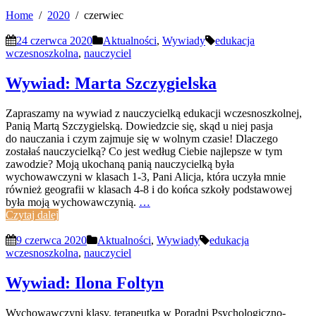
Home
2020
czerwiec
24 czerwca 2020
Aktualności
,
Wywiady
edukacja
wczesnoszkolna
,
nauczyciel
Wywiad: Marta Szczygielska
Zapraszamy na wywiad z nauczycielką edukacji wczesnoszkolnej,
Panią Martą Szczygielską. Dowiedzcie się, skąd u niej pasja
do nauczania i czym zajmuje się w wolnym czasie! Dlaczego
zostałaś nauczycielką? Co jest według Ciebie najlepsze w tym
zawodzie? Moją ukochaną panią nauczycielką była
wychowawczyni w klasach 1-3, Pani Alicja, która uczyła mnie
również geografii w klasach 4-8 i do końca szkoły podstawowej
była moją wychowawczynią.
…
Czytaj dalej
9 czerwca 2020
Aktualności
,
Wywiady
edukacja
wczesnoszkolna
,
nauczyciel
Wywiad: Ilona Foltyn
Wychowawczyni klasy, terapeutka w Poradni Psychologiczno-