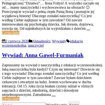
Pedagogicznej “Dziatwa”… Ilona Foltyn! A wszystko zaczęło się
od… mamy nauczycielki i wychowawstwa na obozach! 🙂
Przeczytajcie wywiad z pełną ciepła Panią Iloną i poznajcie jej
wyjątkową historię! Dlaczego zostałaś nauczycielką? Co jest
według Ciebie najlepsze w tym zawodzie? Od zawsze
interesowałam się psychologią dziecka. Jak dorasta, dojrzewa,
rozwija się. Od najmłodszych lat wyjeżdżałam z dziećmi
…
Czytaj dalej
2 czerwca 2020
Aktualności
,
Wywiady
edukacja
wczesnoszkolna
,
nauczyciel
Wywiad: Anna Gawel-Furmaniak
Zapraszamy na wywiad z nauczycielką z edukacji wczesnoszkolnej.
Jaką nauczycielką była kiedyś? Czym się interesuje? Dowiecie się
z tego wywiadu! Dlaczego zostałaś nauczycielką? Co jest według
Ciebie najlepsze w tym zawodzie? Zawsze byłam dzieckiem
ciekawym i otwartym na ludzi. Jestem wychowana w duchu
tolerancji. Od 15. roku życia brałam czynny udział w różnych
zajęciach z dziećmi, młodzieżą, dziećmi i dorosłymi
niepełnosprawnymi. Zatrudniona
…
Czytaj dalej
Wszukiwanie: