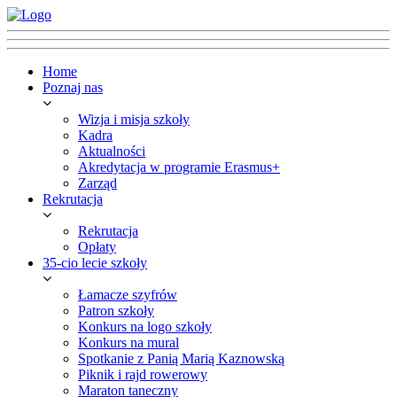
Home
Poznaj nas
Wizja i misja szkoły
Kadra
Aktualności
Akredytacja w programie Erasmus+
Zarząd
Rekrutacja
Rekrutacja
Opłaty
35-cio lecie szkoły
Łamacze szyfrów
Patron szkoły
Konkurs na logo szkoły
Konkurs na mural
Spotkanie z Panią Marią Kaznowską
Piknik i rajd rowerowy
Maraton taneczny