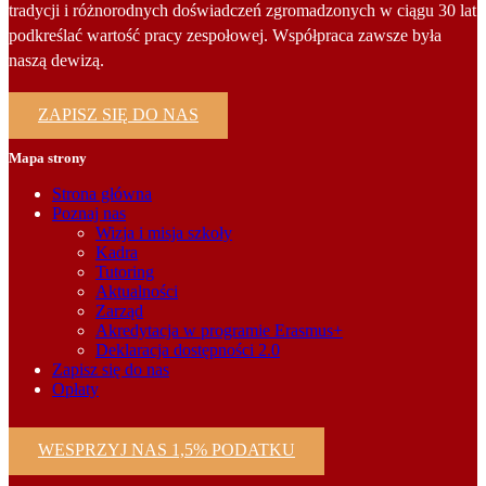
tradycji i różnorodnych doświadczeń zgromadzonych w ciągu 30 lat
podkreślać wartość pracy zespołowej. Współpraca zawsze była
naszą dewizą.
ZAPISZ SIĘ DO NAS
Mapa strony
Strona główna
Poznaj nas
Wizja i misja szkoły
Kadra
Tutoring
Aktualności
Zarząd
Akredytacja w programie Erasmus+
Deklaracja dostępności 2.0
Zapisz się do nas
Opłaty
WESPRZYJ NAS 1,5% PODATKU