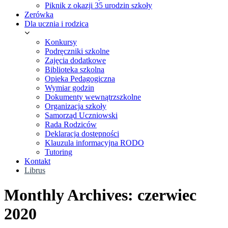
Piknik z okazji 35 urodzin szkoły
Zerówka
Dla ucznia i rodzica
Konkursy
Podręczniki szkolne
Zajęcia dodatkowe
Biblioteka szkolna
Opieka Pedagogiczna
Wymiar godzin
Dokumenty wewnątrzszkolne
Organizacja szkoły
Samorząd Uczniowski
Rada Rodziców
Deklaracja dostępności
Klauzula informacyjna RODO
Tutoring
Kontakt
Librus
Monthly Archives: czerwiec
2020