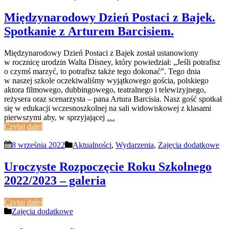
Międzynarodowy Dzień Postaci z Bajek.
Spotkanie z Arturem Barcisiem.
Międzynarodowy Dzień Postaci z Bajek został ustanowiony
w rocznicę urodzin Walta Disney, który powiedział: „Jeśli potrafisz
o czymś marzyć, to potrafisz także tego dokonać”. Tego dnia
w naszej szkole oczekiwaliśmy wyjątkowego gościa, polskiego
aktora filmowego, dubbingowego, teatralnego i telewizyjnego,
reżysera oraz scenarzysta – pana Artura Barcisia. Nasz gość spotkał
się w edukacji wczesnoszkolnej na sali widowiskowej z klasami
pierwszymi aby, w sprzyjającej
…
Czytaj dalej
8 września 2022
Aktualności
,
Wydarzenia
,
Zajęcia dodatkowe
Uroczyste Rozpoczęcie Roku Szkolnego
2022/2023 – galeria
Czytaj dalej
Zajęcia dodatkowe