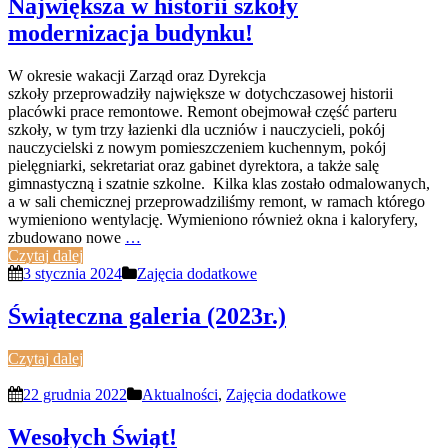
Największa w historii szkoły
modernizacja budynku!
W okresie wakacji Zarząd oraz Dyrekcja
szkoły przeprowadziły największe w dotychczasowej historii
placówki prace remontowe. Remont obejmował część parteru
szkoły, w tym trzy łazienki dla uczniów i nauczycieli, pokój
nauczycielski z nowym pomieszczeniem kuchennym, pokój
pielęgniarki, sekretariat oraz gabinet dyrektora, a także salę
gimnastyczną i szatnie szkolne. Kilka klas zostało odmalowanych,
a w sali chemicznej przeprowadziliśmy remont, w ramach którego
wymieniono wentylację. Wymieniono również okna i kaloryfery,
zbudowano nowe
…
Czytaj dalej
3 stycznia 2024
Zajęcia dodatkowe
Świąteczna galeria (2023r.)
Czytaj dalej
22 grudnia 2022
Aktualności
,
Zajęcia dodatkowe
Wesołych Świąt!