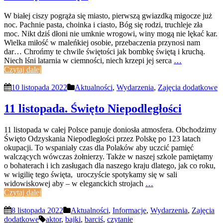
W białej ciszy pogrąża się miasto, pierwszą gwiazdką migocze już
noc. Pachnie pasta, choinka i ciasto, Bóg się rodzi, truchleje zła
moc. Nikt dziś dłoni nie umknie wrogowi, winy mogą nie lękać kar.
Wielka miłość w maleńkiej osobie, przebaczenia przynosi nam
dar… Chrońmy te chwile świętości jak bombkę świętą i kruchą.
Niech lśni latarnia w ciemności, niech krzepi jej serca
…
Czytaj dalej
10 listopada 2022
Aktualności
,
Wydarzenia
,
Zajęcia dodatkowe
11 listopada. Święto Niepodległości
11 listopada w całej Polsce panuje doniosła atmosfera. Obchodzimy
Święto Odzyskania Niepodległości przez Polskę po 123 latach
okupacji. To wspaniały czas dla Polaków aby uczcić pamięć
walczących wówczas żołnierzy. Także w naszej szkole pamiętamy
o bohaterach i ich zasługach dla naszego kraju dlatego, jak co roku,
w wigilię tego święta, uroczyście spotykamy się w sali
widowiskowej aby – w eleganckich strojach
…
Czytaj dalej
8 listopada 2022
Aktualności
,
Informacje
,
Wydarzenia
,
Zajęcia
dodatkowe
aktor
,
bajki
,
barciś
,
czytanie