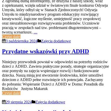
Z ogromną dumą informujemy, że drużyna z naszej szkoły, wraz
z opiekunami, wzięła udział w światowym finale konkursu Odyseja
Umysłu, który odbył się w Stanach Zjednoczonych! Odyseja
Umysłu to międzynarodowy program edukacyjny rozwijający
kreatywność, logiczne myślenie, umiejętność pracy zespołowej
oraz nieszablonowego rozwiązywania problemów. Uczniowie
pracują w zespołach nad tzw. problemami długoterminowymi –
tworzą scenariusze,
…
Czytaj dalej
3 października 2024
Zajęcia dodatkowe
Przydatne wskazówki przy ADHD
Niniejszy przewodnik powstał w odpowiedzi na potrzeby rodziców
dzieci z ADHD. Zawiera praktyczne porady, strategie organizacyjne
oraz pomysły na zajęcia wspierające rozwój i funkcjonowanie
dziecka. Naszą misją jest stworzenie środowiska, które umożliwi
dzieciom z ADHD pełne rozwinięcie ich potencjału. Zachęcamy
do pobrania: Wspieranie Dzieci z ADHD w Domu: Poradnik dla
Rodziców Justyna Makaruk
Czytaj dalej
29 sierpnia 2024
Zajęcia dodatkowe