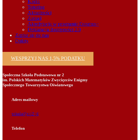
Kadra
Tutoring
Aktualności
Zarząd
Akredytacja w programie Erasmus+
Deklaracja dostępności 2.0
Zapisz się do nas
Opłaty
WESPRZYJ NAS 1,5% PODATKU
Społeczna Szkoła Podstawowa nr 2
im. Polskich Matematyków Zwycięzców Enigmy
Społecznego Towarzystwa Oświatowego
Adres mailowy
szkola@sto2.pl
Telefon