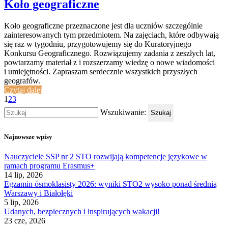
Koło geograficzne
Koło geograficzne przeznaczone jest dla uczniów szczególnie
zainteresowanych tym przedmiotem. Na zajęciach, które odbywają
się raz w tygodniu, przygotowujemy się do Kuratoryjnego
Konkursu Geograficznego. Rozwiązujemy zadania z zeszłych lat,
powtarzamy materiał z i rozszerzamy wiedzę o nowe wiadomości
i umiejętności. Zapraszam serdecznie wszystkich przyszłych
geografów.
Czytaj dalej
1
2
3
Wszukiwanie:
Szukaj
Najnowsze wpisy
Nauczyciele SSP nr 2 STO rozwijają kompetencje językowe w
ramach programu Erasmus+
14 lip, 2026
Egzamin ósmoklasisty 2026: wyniki STO2 wysoko ponad średnią
Warszawy i Białołęki
5 lip, 2026
Udanych, bezpiecznych i inspirujących wakacji!
23 cze, 2026