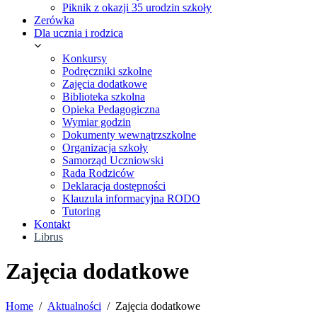
Piknik z okazji 35 urodzin szkoły
Zerówka
Dla ucznia i rodzica
Konkursy
Podręczniki szkolne
Zajęcia dodatkowe
Biblioteka szkolna
Opieka Pedagogiczna
Wymiar godzin
Dokumenty wewnątrzszkolne
Organizacja szkoły
Samorząd Uczniowski
Rada Rodziców
Deklaracja dostępności
Klauzula informacyjna RODO
Tutoring
Kontakt
Librus
Zajęcia dodatkowe
Home
Aktualności
Zajęcia dodatkowe