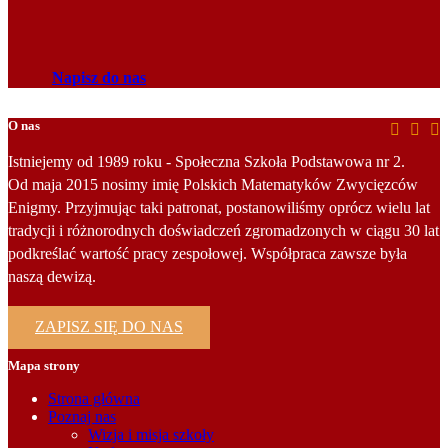
Napisz do nas
O nas
Istniejemy od 1989 roku - Społeczna Szkoła Podstawowa nr 2.
Od maja 2015 nosimy imię Polskich Matematyków Zwycięzców
Enigmy. Przyjmując taki patronat, postanowiliśmy oprócz wielu lat
tradycji i różnorodnych doświadczeń zgromadzonych w ciągu 30 lat
podkreślać wartość pracy zespołowej. Współpraca zawsze była
naszą dewizą.
ZAPISZ SIĘ DO NAS
Mapa strony
Strona główna
Poznaj nas
Wizja i misja szkoły