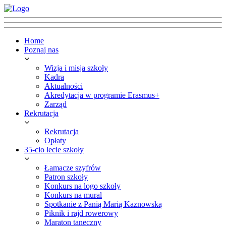
Home
Poznaj nas
Wizja i misja szkoły
Kadra
Aktualności
Akredytacja w programie Erasmus+
Zarząd
Rekrutacja
Rekrutacja
Opłaty
35-cio lecie szkoły
Łamacze szyfrów
Patron szkoły
Konkurs na logo szkoły
Konkurs na mural
Spotkanie z Panią Marią Kaznowską
Piknik i rajd rowerowy
Maraton taneczny