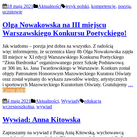
18 maja 2021
Aktualności
język polski
,
kompetencje
,
poezja
,
uczniowie
Olga Nowakowska na III miejscu
Warszawskiego Konkursu Poetyckiego!
Jak wiadomo – poezja jest dobra na wszystko. Z radością
więc informujemy, że uczennica klasy 8b Olga Nowakowska zajęła
III miejsce w XI edycji Warszawskiego Konkursu Poetyckiego
“Złota Biedronka” organizowanego przez Szkołę Podstawową
nr 306 im. ks. Jana Twardowskiego w Warszawie. Konkurs został
objęty Patronatem Honorowym Mazowieckiego Kuratora Oświaty
oraz został wpisany do wykazu zawodów wiedzy, artystycznych
i sportowych Mazowieckiego Kuratorium Oświaty. Gratulujemy
…
Czytaj dalej
4 maja 2021
Aktualności
,
Wywiady
edukacja
wczesnoszkolna
,
wywiad
Wywiad: Anna Kitowska
Zapraszamy na wywiad z Panią Anią Kitowską, wychowawcą