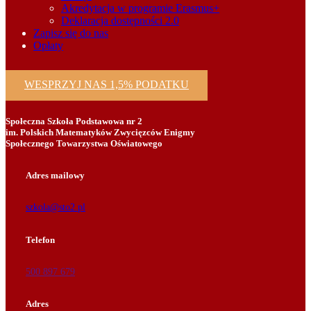
Akredytacja w programie Erasmus+
Deklaracja dostępności 2.0
Zapisz się do nas
Opłaty
WESPRZYJ NAS 1,5% PODATKU
Społeczna Szkoła Podstawowa nr 2
im. Polskich Matematyków Zwycięzców Enigmy
Społecznego Towarzystwa Oświatowego
Adres mailowy
szkola@sto2.pl
Telefon
500 897 679
Adres