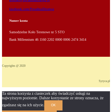
kontakt@poradniadziatwa.pl
facebook.com/PoradniaDziatwa
Numer konta
Samodzielne Koło Terenowe nr 5 STO
Bank Millennium 46 1160 2202 0000 0006 2474 3414
Copyrights @ 2020
Syryca.pl
Ta strona korzysta z ciasteczek aby świadczyć usługi na
najwyższym poziomie. Dalsze korzystanie ze strony oznacza, że
zgadzasz się na ich użycie.
OK