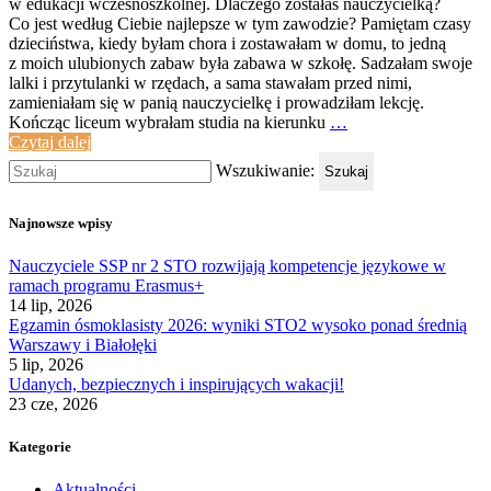
w edukacji wczesnoszkolnej. Dlaczego zostałaś nauczycielką?
Co jest według Ciebie najlepsze w tym zawodzie? Pamiętam czasy
dzieciństwa, kiedy byłam chora i zostawałam w domu, to jedną
z moich ulubionych zabaw była zabawa w szkołę. Sadzałam swoje
lalki i przytulanki w rzędach, a sama stawałam przed nimi,
zamieniałam się w panią nauczycielkę i prowadziłam lekcję.
Kończąc liceum wybrałam studia na kierunku
…
Czytaj dalej
Wszukiwanie:
Szukaj
Najnowsze wpisy
Nauczyciele SSP nr 2 STO rozwijają kompetencje językowe w
ramach programu Erasmus+
14 lip, 2026
Egzamin ósmoklasisty 2026: wyniki STO2 wysoko ponad średnią
Warszawy i Białołęki
5 lip, 2026
Udanych, bezpiecznych i inspirujących wakacji!
23 cze, 2026
Kategorie
Aktualności