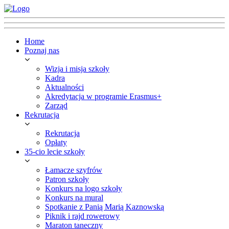
Home
Poznaj nas
Wizja i misja szkoły
Kadra
Aktualności
Akredytacja w programie Erasmus+
Zarząd
Rekrutacja
Rekrutacja
Opłaty
35-cio lecie szkoły
Łamacze szyfrów
Patron szkoły
Konkurs na logo szkoły
Konkurs na mural
Spotkanie z Panią Marią Kaznowską
Piknik i rajd rowerowy
Maraton taneczny