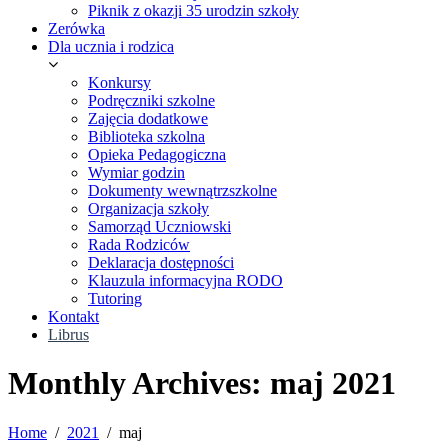
Piknik z okazji 35 urodzin szkoły
Zerówka
Dla ucznia i rodzica
Konkursy
Podręczniki szkolne
Zajęcia dodatkowe
Biblioteka szkolna
Opieka Pedagogiczna
Wymiar godzin
Dokumenty wewnątrzszkolne
Organizacja szkoły
Samorząd Uczniowski
Rada Rodziców
Deklaracja dostępności
Klauzula informacyjna RODO
Tutoring
Kontakt
Librus
Monthly Archives: maj 2021
Home
2021
maj