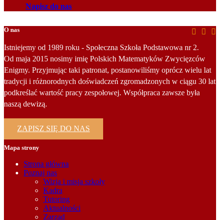
Napisz do nas
O nas
Istniejemy od 1989 roku - Społeczna Szkoła Podstawowa nr 2.
Od maja 2015 nosimy imię Polskich Matematyków Zwycięzców
Enigmy. Przyjmując taki patronat, postanowiliśmy oprócz wielu lat
tradycji i różnorodnych doświadczeń zgromadzonych w ciągu 30 lat
podkreślać wartość pracy zespołowej. Współpraca zawsze była
naszą dewizą.
ZAPISZ SIĘ DO NAS
Mapa strony
Strona główna
Poznaj nas
Wizja i misja szkoły
Kadra
Tutoring
Aktualności
Zarząd