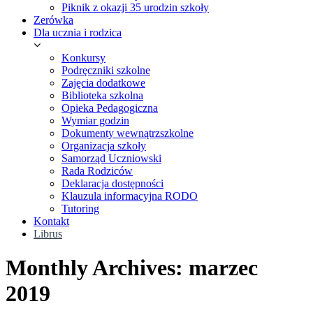
Piknik z okazji 35 urodzin szkoły
Zerówka
Dla ucznia i rodzica
Konkursy
Podręczniki szkolne
Zajęcia dodatkowe
Biblioteka szkolna
Opieka Pedagogiczna
Wymiar godzin
Dokumenty wewnątrzszkolne
Organizacja szkoły
Samorząd Uczniowski
Rada Rodziców
Deklaracja dostępności
Klauzula informacyjna RODO
Tutoring
Kontakt
Librus
Monthly Archives: marzec
2019