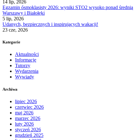
14 lip, 2026
Egzamin ósmoklasisty 2026: wyniki STO2 wysoko ponad średnią
Warszawy i Białołęki
5 lip, 2026
Udanych, bezpiecznych i inspirujących wakacji!
23 cze, 2026
Kategorie
Aktualności
Informacje
Tutorzy
Wydarzenia
Wywiady
Archiwa
lipiec 2026
czerwiec 2026
maj 2026
marzec 2026
luty 2026
styczeń 2026
grudzień 2025