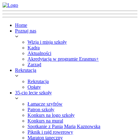
Home
Poznaj nas
Wizja i misja szkoły
Kadra
Aktualności
Akredytacja w programie Erasmus+
Zarząd
Rekrutacja
Rekrutacja
Opłaty
35-cio lecie szkoły
Łamacze szyfrów
Patron szkoły
Konkurs na logo szkoły
Konkurs na mural
Spotkanie z Panią Marią Kaznowską
Piknik i rajd rowerowy
Maraton taneczny