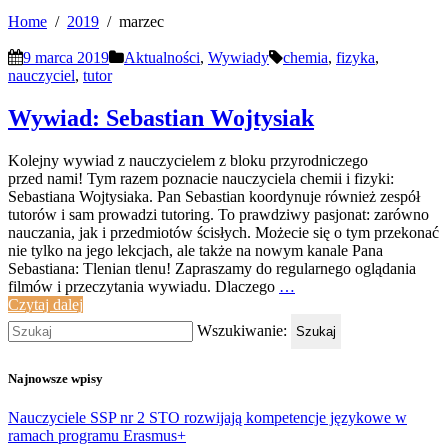
Home
2019
marzec
9 marca 2019
Aktualności
,
Wywiady
chemia
,
fizyka
,
nauczyciel
,
tutor
Wywiad: Sebastian Wojtysiak
Kolejny wywiad z nauczycielem z bloku przyrodniczego
przed nami! Tym razem poznacie nauczyciela chemii i fizyki:
Sebastiana Wojtysiaka. Pan Sebastian koordynuje również zespół
tutorów i sam prowadzi tutoring. To prawdziwy pasjonat: zarówno
nauczania, jak i przedmiotów ścisłych. Możecie się o tym przekonać
nie tylko na jego lekcjach, ale także na nowym kanale Pana
Sebastiana: Tlenian tlenu! Zapraszamy do regularnego oglądania
filmów i przeczytania wywiadu. Dlaczego
…
Czytaj dalej
Wszukiwanie:
Szukaj
Najnowsze wpisy
Nauczyciele SSP nr 2 STO rozwijają kompetencje językowe w
ramach programu Erasmus+