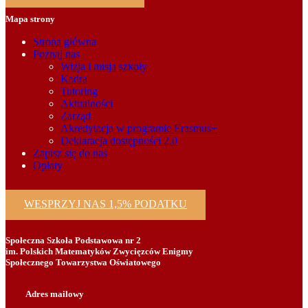
Mapa strony
Strona główna
Poznaj nas
Wizja i misja szkoły
Kadra
Tutoring
Aktualności
Zarząd
Akredytacja w programie Erasmus+
Deklaracja dostępności 2.0
Zapisz się do nas
Opłaty
WESPRZYJ NAS 1,5% PODATKU
Społeczna Szkoła Podstawowa nr 2
im. Polskich Matematyków Zwycięzców Enigmy
Społecznego Towarzystwa Oświatowego
Adres mailowy