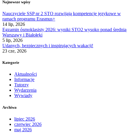
Najnowsze wpisy
Nauczyciele SSP nr 2 STO rozwijają kompetencje językowe w
ramach programu Erasmus+
14 lip, 2026
Egzamin ósmoklasisty 2026: wyniki STO2 wysoko ponad średnią
Warszawy i Białołęki
5 lip, 2026
Udanych, bezpiecznych i inspirujących wakacji!
23 cze, 2026
Kategorie
Aktualności
Informacje
Tutorzy
Wydarzenia
Wywiady
Archiwa
lipiec 2026
czerwiec 2026
maj 2026