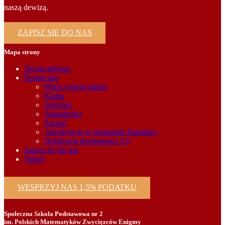
naszą dewizą.
ZAPISZ SIĘ DO NAS
Mapa strony
Strona główna
Poznaj nas
Wizja i misja szkoły
Kadra
Tutoring
Aktualności
Zarząd
Akredytacja w programie Erasmus+
Deklaracja dostępności 2.0
Zapisz się do nas
Opłaty
WESPRZYJ NAS 1,5% PODATKU
Społeczna Szkoła Podstawowa nr 2
im. Polskich Matematyków Zwycięzców Enigmy