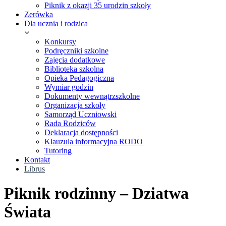
Piknik z okazji 35 urodzin szkoły
Zerówka
Dla ucznia i rodzica
Konkursy
Podręczniki szkolne
Zajęcia dodatkowe
Biblioteka szkolna
Opieka Pedagogiczna
Wymiar godzin
Dokumenty wewnątrzszkolne
Organizacja szkoły
Samorząd Uczniowski
Rada Rodziców
Deklaracja dostępności
Klauzula informacyjna RODO
Tutoring
Kontakt
Librus
Piknik rodzinny – Dziatwa
Świata