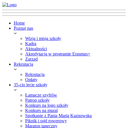
Home
Poznaj nas
Wizja i misja szkoły
Kadra
Aktualności
Akredytacja w programie Erasmus+
Zarząd
Rekrutacja
Rekrutacja
Opłaty
35-cio lecie szkoły
Łamacze szyfrów
Patron szkoły
Konkurs na logo szkoły
Konkurs na mural
Spotkanie z Panią Marią Kaznowską
Piknik i rajd rowerowy
Maraton taneczny