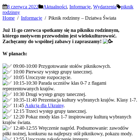
8 czerwca 2022
Aktualności
,
Informacje
,
Wydarzenia
piknik
rodzinny
Home
Informacje
Piknik rodzinny – Dziatwa Świata
Już 11-go czerwca spotkamy się na pikniku rodzinnym,
którego motywem przewodnim jest wielokulturowość.
Zachęcamy do wspólnej zabawy i zapraszamy!
W planach:
09:00-10:00 Przygotowanie stołów piknikowych.
10:00 Pierwszy występ grupy tanecznej.
10:05 Uroczyste rozpoczęcie.
10:15-10:30 Parada uczniów klas 0-7 z flagami
reprezentowanych krajów.
10:30 Drugi występ grupy tanecznej.
10:35-11:40 Prezentacja kultury wybranych krajów. Klasy 1-7.
11:45
Aukcja dla Ukrainy
.
12:15 Trzeci występ grupy tanecznej.
12:20 Pokaz mody klas 1-7 inspirowany kulturą wybranych
krajów świata.
12:40-12:55 Wręczenie nagród. Podsumowanie: zawodów
piłki nożnej, konkursu na najlepszy stół piknikowy, pokazu mody.
12:55 Uroczyste zakończenie imprezy.