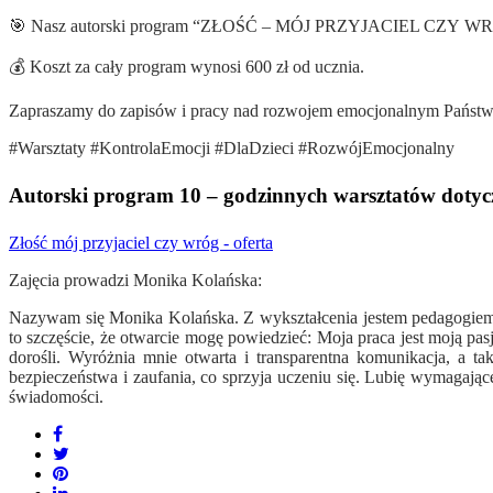
🎯 Nasz autorski program “ZŁOŚĆ – MÓJ PRZYJACIEL CZY WRÓG?” p
💰 Koszt za cały program wynosi 600 zł od ucznia.
Zapraszamy do zapisów i pracy nad rozwojem emocjonalnym Państwa d
#Warsztaty #KontrolaEmocji #DlaDzieci #RozwójEmocjonalny
Autorski program 10 – godzinnych warsztatów dotycz
Złość mój przyjaciel czy wróg - oferta
Zajęcia prowadzi Monika Kolańska:
Nazywam się Monika Kolańska. Z wykształcenia jestem pedagogiem z
to szczęście, że otwarcie mogę powiedzieć: Moja praca jest moją pasją
dorośli. Wyróżnia mnie otwarta i transparentna komunikacja, a 
bezpieczeństwa i zaufania, co sprzyja uczeniu się. Lubię wymagaj
świadomości.