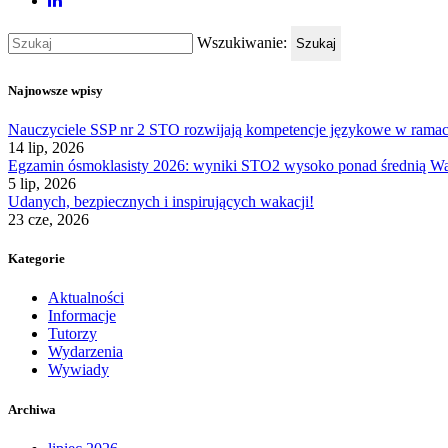
Wszukiwanie:
Szukaj
Najnowsze wpisy
Nauczyciele SSP nr 2 STO rozwijają kompetencje językowe w rama
14 lip, 2026
Egzamin ósmoklasisty 2026: wyniki STO2 wysoko ponad średnią War
5 lip, 2026
Udanych, bezpiecznych i inspirujących wakacji!
23 cze, 2026
Kategorie
Aktualności
Informacje
Tutorzy
Wydarzenia
Wywiady
Archiwa