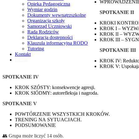
WPROWADZENIE do 
Opieka Pedagogiczna
Wymiar godzin
SPOTKANIE II
Dokumenty wewnątrzszkolne
Organizacja szkoły
KROKI KONTROL
Samorząd Uczniowski
KROK I – WYZ
Rada Rodziców
KROK II – WY
Deklaracja dostępności
KROK III – SYG
Klauzula informacyjna RODO
Tutoring
SPOTKANIE III
Kontakt
Librus
KROK IV: Reduktory
KROK V: Uspokajaj
SPOTKANIE IV
KROK SZÓSTY: konsekwencje agresji.
KROK SIÓDMY: autorefleksja i nagroda.
SPOTKANIE V
POWTÓRZENIE WSZYSTKICH KROKÓW.
TRENING NA SYTUACJACH.
PODSUMOWANIE
👥 Grupa może liczyć 14 osób.