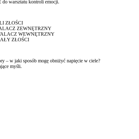
warsztatu kontroli emocji.
I ZŁOŚCI
WALACZ ZEWNĘTRZNY
ZWALACZ WEWNĘTRZNY
NAŁY ZŁOŚCI
 – w jaki sposób mogę obniżyć napięcie w ciele?
ące myśli.