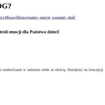
́G?
ieci #RozwójEmocjonalny
,
emocje
,
warsztaty
,
złość
oli emocji dla Państwa dzieci!
 z trudnościami w radzeniu sobie ze złością. Bazujemy na koncepcji