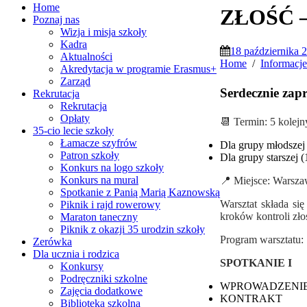
Home
ZŁOŚĆ
Poznaj nas
Wizja i misja szkoły
Kadra
18 października 
Aktualności
Home
Informacje
Akredytacja w programie Erasmus+
Zarząd
Serdecznie zapr
Rekrutacja
Rekrutacja
Opłaty
📆 Termin: 5 kole
35-cio lecie szkoły
Łamacze szyfrów
Dla grupy młodszej 
Patron szkoły
Dla grupy starszej (
Konkurs na logo szkoły
Konkurs na mural
📍 Miejsce: Warsz
Spotkanie z Panią Marią Kaznowską
Warsztat składa si
Piknik i rajd rowerowy
kroków kontroli zło
Maraton taneczny
Piknik z okazji 35 urodzin szkoły
Program warsztatu:
Zerówka
Dla ucznia i rodzica
SPOTKANIE I
Konkursy
Podręczniki szkolne
WPROWADZENIE do
Zajęcia dodatkowe
KONTRAKT
Biblioteka szkolna