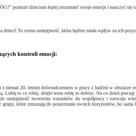
omoże dzieciom lepiej zrozumieć swoje emocje i nauczyć się radz
zieci! To cenna umiejętność, która będzie miała wpływ na ich przys
ących kontroli emocji:
 niemal 20- letnim doświadczeniem w pracy z ludźmi w obszarze edu
. Lubię to co robię, dzięki temu robię to dobrze. Na co dzień pracuję j
także umiejętność tworzenia warunków do współpracy i rozwoju wła
ące grupy, które zmuszają do poszerzania swoich horyzontów, bo sama