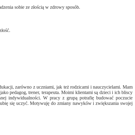
enia sobie ze złością w zdrowy sposób.
złość.
kacji, zarówno z uczniami, jak też rodzicami i nauczycielami. Mam
ako pedagog, trener, terapeuta. Moimi klientami są dzieci i ich bliscy
snej indywidualności. W pracy z grupą potrafię budować poczucie
 lubię się uczyć. Motywuję do zmiany nawyków i zwiększania swojej