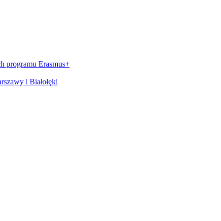
ch programu Erasmus+
szawy i Białołęki