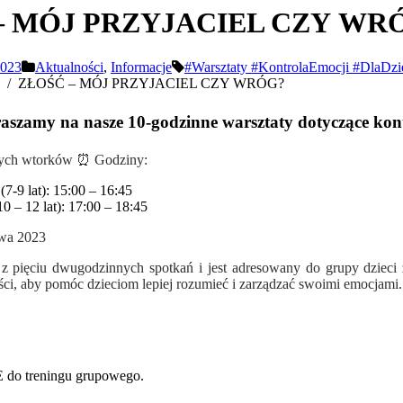
 – MÓJ PRZYJACIEL CZY WRO
2023
Aktualności
,
Informacje
#Warsztaty #KontrolaEmocji #DlaDz
ZŁOŚĆ – MÓJ PRZYJACIEL CZY WRÓG?
aszamy na nasze 10-godzinne warsztaty dotyczące kontr
jnych wtorków ⏰ Godziny:
(7-9 lat): 15:00 – 16:45
10 – 12 lat): 17:00 – 18:45
awa 2023
ę z pięciu dwugodzinnych spotkań i jest adresowany do grupy dzieci
ści, aby pomóc dzieciom lepiej rozumieć i zarządzać swoimi emocjami.
 treningu grupowego.