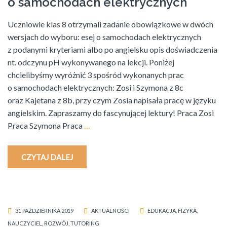
o samochodach elektrycznych
Uczniowie klas 8 otrzymali zadanie obowiązkowe w dwóch
wersjach do wyboru: esej o samochodach elektrycznych
z podanymi kryteriami albo po angielsku opis doświadczenia
nt. odczynu pH wykonywanego na lekcji. Poniżej
chcielibyśmy wyróżnić 3 spośród wykonanych prac
o samochodach elektrycznych: Zosi i Szymona z 8c
oraz Kajetana z 8b, przy czym Zosia napisała pracę w języku
angielskim. Zapraszamy do fascynującej lektury! Praca Zosi
Praca Szymona Praca
…
CZYTAJ DALEJ
31 PAŹDZIERNIKA 2019
AKTUALNOŚCI
EDUKACJA
,
FIZYKA
,
NAUCZYCIEL
,
ROZWÓJ
,
TUTORING