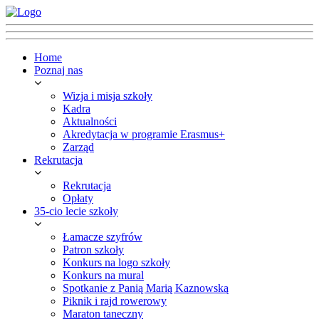
Home
Poznaj nas
Wizja i misja szkoły
Kadra
Aktualności
Akredytacja w programie Erasmus+
Zarząd
Rekrutacja
Rekrutacja
Opłaty
35-cio lecie szkoły
Łamacze szyfrów
Patron szkoły
Konkurs na logo szkoły
Konkurs na mural
Spotkanie z Panią Marią Kaznowską
Piknik i rajd rowerowy
Maraton taneczny