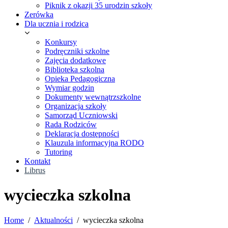
Piknik z okazji 35 urodzin szkoły
Zerówka
Dla ucznia i rodzica
Konkursy
Podręczniki szkolne
Zajęcia dodatkowe
Biblioteka szkolna
Opieka Pedagogiczna
Wymiar godzin
Dokumenty wewnątrzszkolne
Organizacja szkoły
Samorząd Uczniowski
Rada Rodziców
Deklaracja dostępności
Klauzula informacyjna RODO
Tutoring
Kontakt
Librus
wycieczka szkolna
Home
Aktualności
wycieczka szkolna