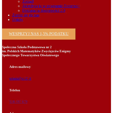
Zarząd
Akredytacja w programie Erasmus+
Deklaracja dostępności 2.0
Zapisz się do nas
Opłaty
WESPRZYJ NAS 1,5% PODATKU
Społeczna Szkoła Podstawowa nr 2
im. Polskich Matematyków Zwycięzców Enigmy
Społecznego Towarzystwa Oświatowego
Adres mailowy
szkola@sto2.pl
Telefon
500 897 679