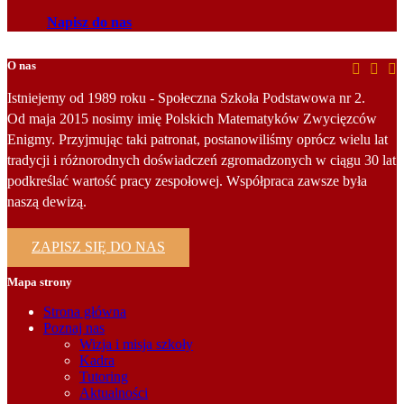
Napisz do nas
O nas
Istniejemy od 1989 roku - Społeczna Szkoła Podstawowa nr 2.
Od maja 2015 nosimy imię Polskich Matematyków Zwycięzców
Enigmy. Przyjmując taki patronat, postanowiliśmy oprócz wielu lat
tradycji i różnorodnych doświadczeń zgromadzonych w ciągu 30 lat
podkreślać wartość pracy zespołowej. Współpraca zawsze była
naszą dewizą.
ZAPISZ SIĘ DO NAS
Mapa strony
Strona główna
Poznaj nas
Wizja i misja szkoły
Kadra
Tutoring
Aktualności