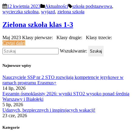
12 kwietnia 2023
Aktualności
szkoła podstaawowa
,
wycieczka szkolna
,
wyjazd
,
zielona szkoła
Zielona szkoła klas 1-3
Maj 2023 Klasy pierwsze: Klasy drugie: Klasy trzecie:
Czytaj dalej
Wszukiwanie:
Szukaj
Najnowsze wpisy
Nauczyciele SSP nr 2 STO rozwijają kompetencje językowe w
ramach programu Erasmus+
14 lip, 2026
Egzamin ósmoklasisty 2026: wyniki STO2 wysoko ponad średnią
Warszawy i Białołęki
5 lip, 2026
Udanych, bezpiecznych i inspirujących wakacji!
23 cze, 2026
Kategorie