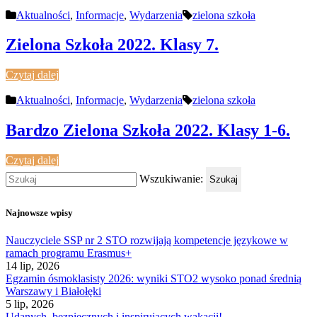
Aktualności
,
Informacje
,
Wydarzenia
zielona szkoła
Zielona Szkoła 2022. Klasy 7.
Czytaj dalej
Aktualności
,
Informacje
,
Wydarzenia
zielona szkoła
Bardzo Zielona Szkoła 2022. Klasy 1-6.
Czytaj dalej
Wszukiwanie:
Szukaj
Najnowsze wpisy
Nauczyciele SSP nr 2 STO rozwijają kompetencje językowe w
ramach programu Erasmus+
14 lip, 2026
Egzamin ósmoklasisty 2026: wyniki STO2 wysoko ponad średnią
Warszawy i Białołęki
5 lip, 2026
Udanych, bezpiecznych i inspirujących wakacji!