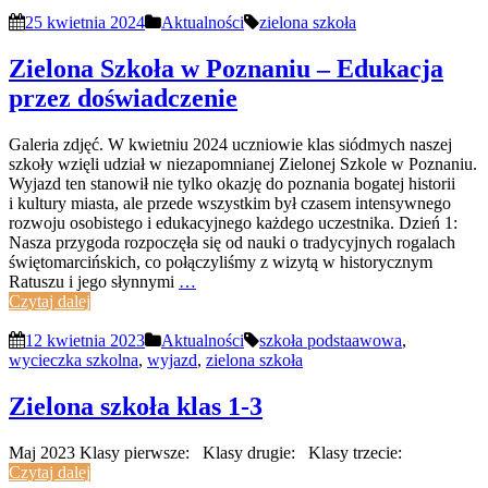
25 kwietnia 2024
Aktualności
zielona szkoła
Zielona Szkoła w Poznaniu – Edukacja
przez doświadczenie
Galeria zdjęć. W kwietniu 2024 uczniowie klas siódmych naszej
szkoły wzięli udział w niezapomnianej Zielonej Szkole w Poznaniu.
Wyjazd ten stanowił nie tylko okazję do poznania bogatej historii
i kultury miasta, ale przede wszystkim był czasem intensywnego
rozwoju osobistego i edukacyjnego każdego uczestnika. Dzień 1:
Nasza przygoda rozpoczęła się od nauki o tradycyjnych rogalach
świętomarcińskich, co połączyliśmy z wizytą w historycznym
Ratuszu i jego słynnymi
…
Czytaj dalej
12 kwietnia 2023
Aktualności
szkoła podstaawowa
,
wycieczka szkolna
,
wyjazd
,
zielona szkoła
Zielona szkoła klas 1-3
Maj 2023 Klasy pierwsze: Klasy drugie: Klasy trzecie:
Czytaj dalej