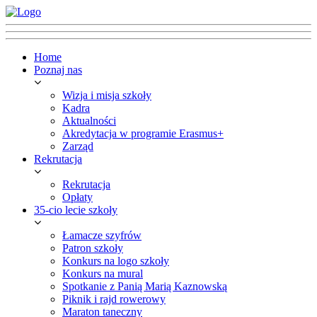
Home
Poznaj nas
Wizja i misja szkoły
Kadra
Aktualności
Akredytacja w programie Erasmus+
Zarząd
Rekrutacja
Rekrutacja
Opłaty
35-cio lecie szkoły
Łamacze szyfrów
Patron szkoły
Konkurs na logo szkoły
Konkurs na mural
Spotkanie z Panią Marią Kaznowską
Piknik i rajd rowerowy
Maraton taneczny