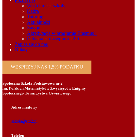
Poznaj nas
Wizja i misja szkoły
Kadra
Tutoring
Aktualności
Zarząd
Akredytacja w programie Erasmus+
Deklaracja dostępności 2.0
Zapisz się do nas
Opłaty
WESPRZYJ NAS 1,5% PODATKU
Społeczna Szkoła Podstawowa nr 2
im. Polskich Matematyków Zwycięzców Enigmy
Społecznego Towarzystwa Oświatowego
Adres mailowy
szkola@sto2.pl
Telefon