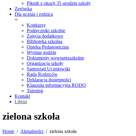
Piknik z okazji 35 urodzin szkoły
Zerówka
Dla ucznia i rodzica
Konkursy
Podręczniki szkolne
Zajęcia dodatkowe
Biblioteka szkolna
Opieka Pedagogiczna
Wymiar godzin
Dokumenty wewnątrzszkolne
Organizacja szkoły
Samorząd Uczniowski
Rada Rodziców
Deklaracja dostępności
Klauzula informacyjna RODO
Tutoring
Kontakt
Librus
zielona szkoła
Home
Aktualności
zielona szkoła