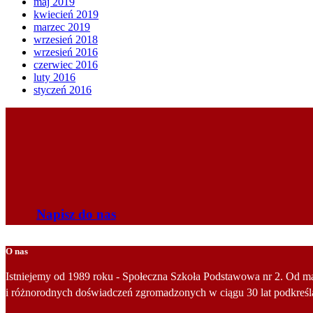
maj 2019
kwiecień 2019
marzec 2019
wrzesień 2018
wrzesień 2016
czerwiec 2016
luty 2016
styczeń 2016
Napisz do nas
O nas
Istniejemy od 1989 roku - Społeczna Szkoła Podstawowa nr 2. Od ma
i różnorodnych doświadczeń zgromadzonych w ciągu 30 lat podkreśl