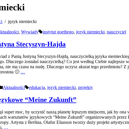
emiecki
ci
język niemiecki
ktualności
,
Wywiady
instytut goethego
,
język niemiecki
,
nauczyciel
tyna Stecyszyn-Hajda
ad z Panią Justyną Stecyszyn-Hajdą, nauczycielką języka niemieckieg
go. Dlaczego zostałaś nauczycielką? Co jest według Ciebie najlepsze w
nna, nie ma czasu na nudę. Dlaczego uczysz akurat tego przedmiotu? Z
 prostota 🙂
…
Aktualności
edukacja
,
język niemiecki
,
projekty
ęzykowe “Meine Zukunft”
akąś super moc, by uczynić naszą planetę lepszym miejscem, jak by ona
ach warsztatów językowych “Meine Zukunft” organizowanych przez In
ropy. Artysta z Berlina, Olafur Eliasson tworzy duży projekt artystycz
i.
…