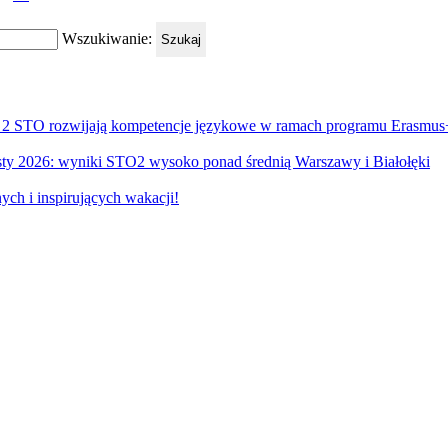
Wszukiwanie:
Szukaj
r 2 STO rozwijają kompetencje językowe w ramach programu Erasmus
ty 2026: wyniki STO2 wysoko ponad średnią Warszawy i Białołęki
ch i inspirujących wakacji!