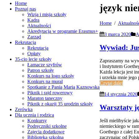
Home
język ni
Poznaj nas
Wizja i misja szkoły
Kadra
Home
Aktualnoś
Aktualności
Akredytacja w programie Erasmus+
3 marca 2020
A
Zarząd
Rekrutacja
Wywiad: Jus
Rekrutacja
Opłaty
35-cio lecie szkoły
Zapraszamy na wywi
Łamacze szyfrów
i Instytutem Goethe
Patron szkoły
Każda lekcja jest i
Konkurs na logo szkoły
i urzekła mnie jego
Konkurs na mural
Czytaj dalej
Spotkanie z Panią Marią Kaznowską
Piknik i rajd rowerowy
14 stycznia 2020
Maraton taneczny
Piknik z okazji 35 urodzin szkoły
Warsztaty j
Zerówka
Dla ucznia i rodzica
Jeśli mielibyście j
Konkursy
niemieckiego w ram
Podręczniki szkolne
Goethego z całej Eu
Zajęcia dodatkowe
zaczynając od Polsk
Biblioteka szkolna