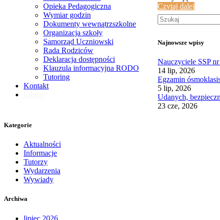
Czytaj dalej
Opieka Pedagogiczna
Wymiar godzin
Dokumenty wewnątrzszkolne
Organizacja szkoły
Samorząd Uczniowski
Najnowsze wpisy
Rada Rodziców
Deklaracja dostępności
Nauczyciele SSP n
Klauzula informacyjna RODO
14 lip, 2026
Tutoring
Egzamin ósmoklasis
Kontakt
5 lip, 2026
Librus
Udanych, bezpieczny
23 cze, 2026
Kategorie
Aktualności
Informacje
Tutorzy
Wydarzenia
Wywiady
Archiwa
lipiec 2026