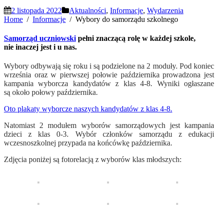
2 listopada 2022
Aktualności
,
Informacje
,
Wydarzenia
Home
Informacje
Wybory do samorządu szkolnego
Samorząd uczniowski
pełni znaczącą rolę w każdej szkole,
nie inaczej jest i u nas.
Wybory odbywają się roku i są podzielone na 2 moduły. Pod koniec
września oraz w pierwszej połowie października prowadzona jest
kampania wyborcza kandydatów z klas 4-8. Wyniki ogłaszane
są około połowy października.
Oto plakaty wyborcze naszych kandydatów z klas 4-8.
Natomiast 2 modułem wyborów samorządowych jest kampania
dzieci z klas 0-3. Wybór członków samorządu z edukacji
wczesnoszkolnej przypada na końcówkę października.
Zdjęcia poniżej są fotorelacją z wyborów klas młodszych: