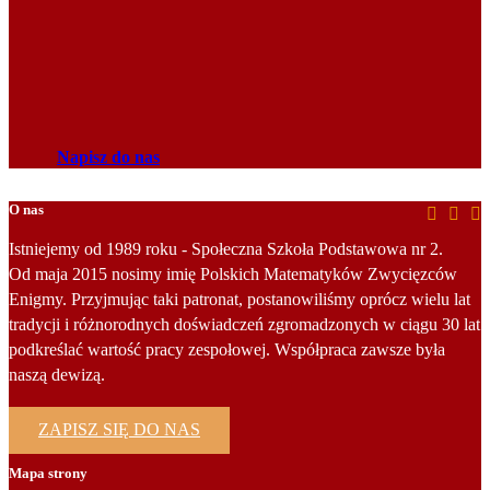
Napisz do nas
O nas
Istniejemy od 1989 roku - Społeczna Szkoła Podstawowa nr 2.
Od maja 2015 nosimy imię Polskich Matematyków Zwycięzców
Enigmy. Przyjmując taki patronat, postanowiliśmy oprócz wielu lat
tradycji i różnorodnych doświadczeń zgromadzonych w ciągu 30 lat
podkreślać wartość pracy zespołowej. Współpraca zawsze była
naszą dewizą.
ZAPISZ SIĘ DO NAS
Mapa strony