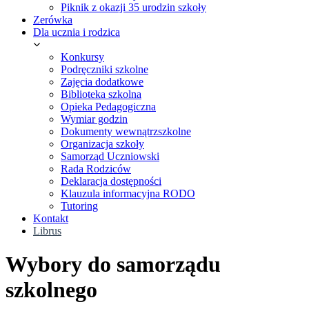
Piknik z okazji 35 urodzin szkoły
Zerówka
Dla ucznia i rodzica
Konkursy
Podręczniki szkolne
Zajęcia dodatkowe
Biblioteka szkolna
Opieka Pedagogiczna
Wymiar godzin
Dokumenty wewnątrzszkolne
Organizacja szkoły
Samorząd Uczniowski
Rada Rodziców
Deklaracja dostępności
Klauzula informacyjna RODO
Tutoring
Kontakt
Librus
Wybory do samorządu
szkolnego