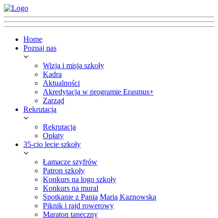
Home
Poznaj nas
Wizja i misja szkoły
Kadra
Aktualności
Akredytacja w programie Erasmus+
Zarząd
Rekrutacja
Rekrutacja
Opłaty
35-cio lecie szkoły
Łamacze szyfrów
Patron szkoły
Konkurs na logo szkoły
Konkurs na mural
Spotkanie z Panią Marią Kaznowską
Piknik i rajd rowerowy
Maraton taneczny