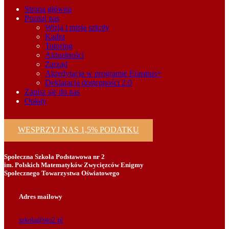
Strona główna
Poznaj nas
Wizja i misja szkoły
Kadra
Tutoring
Aktualności
Zarząd
Akredytacja w programie Erasmus+
Deklaracja dostępności 2.0
Zapisz się do nas
Opłaty
WESPRZYJ NAS 1,5% PODATKU
Społeczna Szkoła Podstawowa nr 2
im. Polskich Matematyków Zwycięzców Enigmy
Społecznego Towarzystwa Oświatowego
Adres mailowy
szkola@sto2.pl