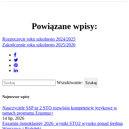
Powiązane wpisy:
Rozpoczęcie roku szkolnego 2024/2025
Zakończenie roku szkolnego 2025/2026
Wszukiwanie:
Szukaj
Najnowsze wpisy
Nauczyciele SSP nr 2 STO rozwijają kompetencje językowe w
ramach programu Erasmus+
14 lip, 2026
Egzamin ósmoklasisty 2026: wyniki STO2 wysoko ponad średnią
Warszawy i Białołęki