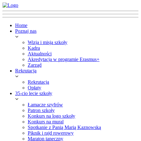
Home
Poznaj nas
Wizja i misja szkoły
Kadra
Aktualności
Akredytacja w programie Erasmus+
Zarząd
Rekrutacja
Rekrutacja
Opłaty
35-cio lecie szkoły
Łamacze szyfrów
Patron szkoły
Konkurs na logo szkoły
Konkurs na mural
Spotkanie z Panią Marią Kaznowską
Piknik i rajd rowerowy
Maraton taneczny