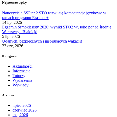
Najnowsze wpisy
Nauczyciele SSP nr 2 STO rozwijają kompetencje językowe w
ramach programu Erasmus+
14 lip, 2026
Egzamin ósmoklasisty 2026: wyniki STO2 wysoko ponad średnią
Warszawy i Białołęki
5 lip, 2026
Udanych, bezpiecznych i inspirujących wakacji!
23 cze, 2026
Kategorie
Aktualności
Informacje
Tutorzy
Wydarzenia
Wywiady
Archiwa
lipiec 2026
czerwiec 2026
maj 2026