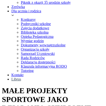
Piknik z okazji 35 urodzin szkoły
Zerówka
Dla ucznia i rodzica
Konkursy
Podręczniki szkolne
Zajęcia dodatkowe
Biblioteka szkolna
Opieka Pedagogiczna
Wymiar godzin
Dokumenty wewnątrzszkolne
Organizacja szkoły
Samorząd Uczniowski
Rada Rodziców
Deklaracja dostępności
Klauzula informacyjna RODO
Tutoring
Kontakt
Librus
MAŁE PROJEKTY
SPORTOWE JAKO