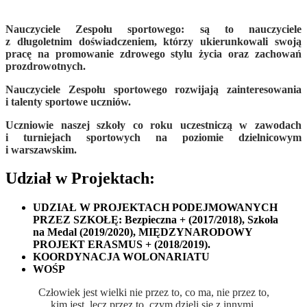
Nauczyciele Zespołu sportowego: są to nauczyciele
z długoletnim doświadczeniem, którzy ukierunkowali swoją
pracę na promowanie zdrowego stylu życia oraz zachowań
prozdrowotnych.
Nauczyciele Zespołu sportowego rozwijają zainteresowania
i talenty sportowe uczniów.
Uczniowie naszej szkoły co roku uczestniczą w zawodach
i turniejach sportowych na poziomie dzielnicowym
i warszawskim.
Udział w Projektach:
UDZIAŁ W PROJEKTACH PODEJMOWANYCH
PRZEZ SZKOŁĘ: Bezpieczna + (2017/2018), Szkoła
na Medal (2019/2020), MIĘDZYNARODOWY
PROJEKT ERASMUS + (2018/2019).
KOORDYNACJA WOLONARIATU
WOŚP
Człowiek jest wielki nie przez to, co ma, nie przez to,
kim jest, lecz przez to, czym dzieli się z innymi.