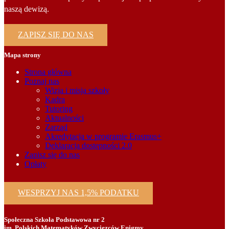
naszą dewizą.
ZAPISZ SIĘ DO NAS
Mapa strony
Strona główna
Poznaj nas
Wizja i misja szkoły
Kadra
Tutoring
Aktualności
Zarząd
Akredytacja w programie Erasmus+
Deklaracja dostępności 2.0
Zapisz się do nas
Opłaty
WESPRZYJ NAS 1,5% PODATKU
Społeczna Szkoła Podstawowa nr 2
im. Polskich Matematyków Zwycięzców Enigmy