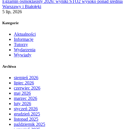
Egzamin ósmoklasisty 2026: wyniki STO2 wysoko ponad średnią
Warszawy i Białołęki
5 lip, 2026
Kategorie
Aktualności
Informacje
Tutorzy
Wydarzenia
Wywiady
Archiwa
sierpień 2026
lipiec 2026
czerwiec 2026
maj 2026
marzec 2026
luty 2026
styczeń 2026
grudzień 2025
listopad 2025
październik 2025