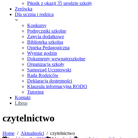
Piknik z okazji 35 urodzin szkoły
Zerówka
Dla ucznia i rodzica
Konkursy
Podręczniki szkolne
Zajęcia dodatkowe
Biblioteka szkolna
Opieka Pedagogiczna
Wymiar godzin
Dokumenty wewnątrzszkolne
Organizacja szkoły
Samorząd Uczniowski
Rada Rodziców
Deklaracja dostępności
Klauzula informacyjna RODO
Tutoring
Kontakt
Librus
czytelnictwo
Home
Aktualności
czytelnictwo