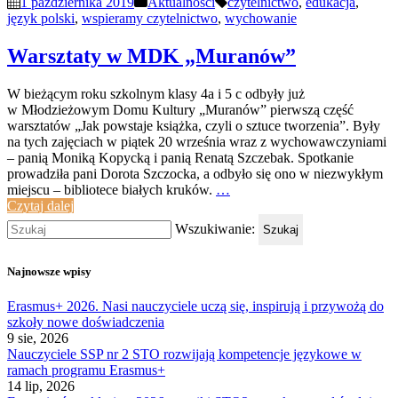
1 października 2019
Aktualności
czytelnictwo
,
edukacja
,
język polski
,
wspieramy czytelnictwo
,
wychowanie
Warsztaty w MDK „Muranów”
W bieżącym roku szkolnym klasy 4a i 5 c odbyły już
w Młodzieżowym Domu Kultury „Muranów” pierwszą część
warsztatów „Jak powstaje książka, czyli o sztuce tworzenia”. Były
na tych zajęciach w piątek 20 września wraz z wychowawczyniami
– panią Moniką Kopycką i panią Renatą Szczebak. Spotkanie
prowadziła pani Dorota Szczocka, a odbyło się ono w niezwykłym
miejscu – bibliotece białych kruków.
…
Czytaj dalej
Wszukiwanie:
Szukaj
Najnowsze wpisy
Erasmus+ 2026. Nasi nauczyciele uczą się, inspirują i przywożą do
szkoły nowe doświadczenia
9 sie, 2026
Nauczyciele SSP nr 2 STO rozwijają kompetencje językowe w
ramach programu Erasmus+
14 lip, 2026