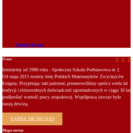
Napisz do nas
O nas
Istniejemy od 1989 roku - Społeczna Szkoła Podstawowa nr 2.
Od maja 2015 nosimy imię Polskich Matematyków Zwycięzców
Enigmy. Przyjmując taki patronat, postanowiliśmy oprócz wielu lat
tradycji i różnorodnych doświadczeń zgromadzonych w ciągu 30 lat
podkreślać wartość pracy zespołowej. Współpraca zawsze była
naszą dewizą.
ZAPISZ SIĘ DO NAS
Mapa strony