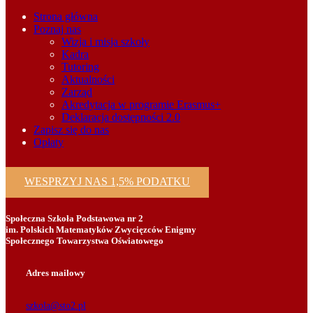
Strona główna
Poznaj nas
Wizja i misja szkoły
Kadra
Tutoring
Aktualności
Zarząd
Akredytacja w programie Erasmus+
Deklaracja dostępności 2.0
Zapisz się do nas
Opłaty
WESPRZYJ NAS 1,5% PODATKU
Społeczna Szkoła Podstawowa nr 2
im. Polskich Matematyków Zwycięzców Enigmy
Społecznego Towarzystwa Oświatowego
Adres mailowy
szkola@sto2.pl