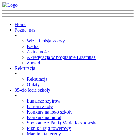
Home
Poznaj nas
Wizja i misja szkoły
Kadra
Aktualności
Akredytacja w programie Erasmus+
Zarząd
Rekrutacja
Rekrutacja
Opłaty
35-cio lecie szkoły
Łamacze szyfrów
Patron szkoły
Konkurs na logo szkoły
Konkurs na mural
Spotkanie z Panią Marią Kaznowską
Piknik i rajd rowerowy
Maraton taneczny